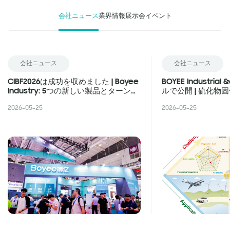
会社ニュース
業界情報
展示会イベント
会社ニュース
会社ニュース
CIBF2026は成功を収めました | Boyee
BOYEE Industria
Industry: 5つの新しい製品とターンキ
ルで公開 | 硫化物
ー生産ライン、ソリッドステートバッ
主なブレークスル
2026-05-25
2026-05-25
テリーと新しいエネルギー材料機器の
道をリード